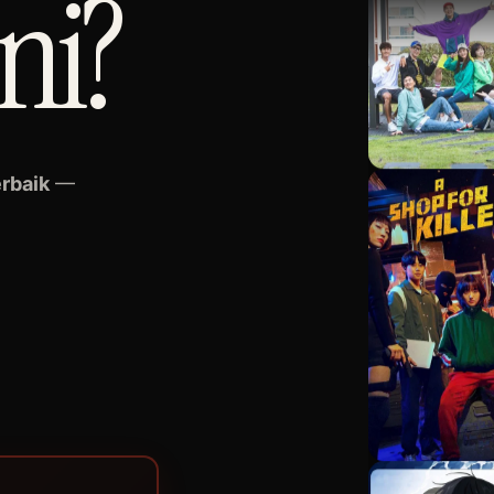
ini?
erbaik
—