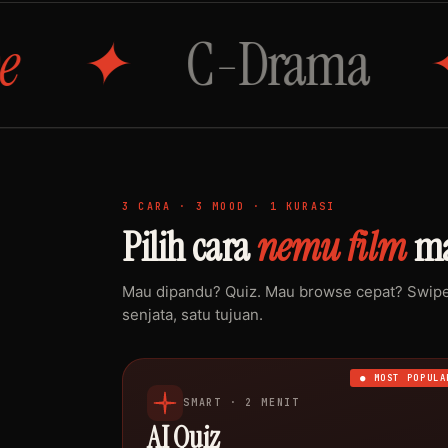
C-Drama
Si
3 CARA · 3 MOOD · 1 KURASI
Pilih cara
nemu film
ma
Mau dipandu? Quiz. Mau browse cepat? Swipe.
senjata, satu tujuan.
● MOST POPULA
SMART · 2 MENIT
AI Quiz