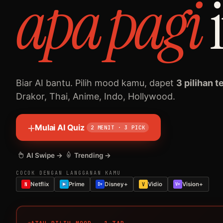
pagi
apa
Biar AI bantu. Pilih mood kamu, dapet
3 pilihan t
Drakor, Thai, Anime, Indo, Hollywood.
Mulai AI Quiz
2 MENIT · 3 PICK
AI Swipe →
Trending →
COCOK DENGAN LANGGANAN KAMU
Netflix
Prime
Disney+
Vidio
Vision+
N
D+
V
V+