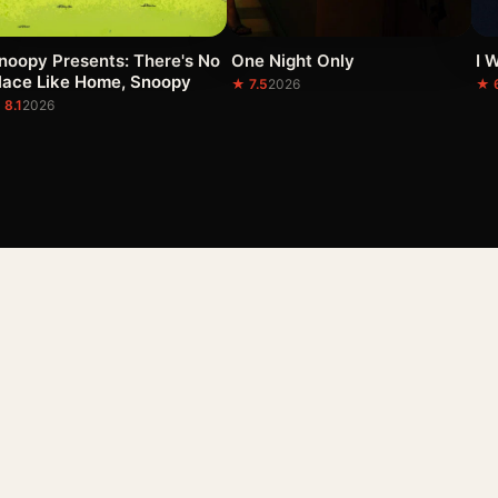
noopy Presents: There's No
One Night Only
I 
lace Like Home, Snoopy
★ 7.5
2026
★ 6
 8.1
2026