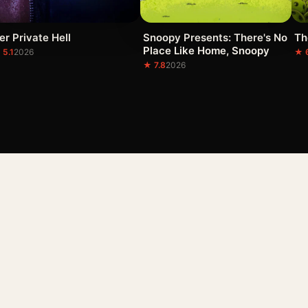
er Private Hell
Snoopy Presents: There's No
Th
Place Like Home, Snoopy
 5.1
2026
★ 
★ 7.8
2026