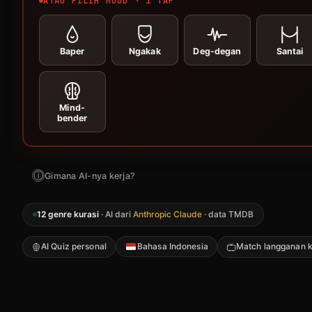
ATAU PILIH MOOD · 1 TAP
Baper
Ngakak
Deg-degan
Santai
Mind-
bender
ⓘ
Gimana AI-nya kerja?
12 genre kurasi
· AI dari
Anthropic Claude
· data TMDB
AI Quiz personal
Bahasa Indonesia
Match langganan 