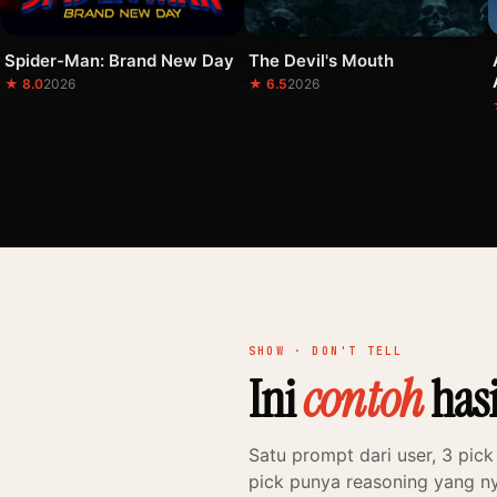
Spider-Man: Brand New Day
The Devil's Mouth
★ 8.0
2026
★ 6.5
2026
SHOW · DON'T TELL
Ini
contoh
hasi
Satu prompt dari user, 3 pick
pick punya reasoning yang 