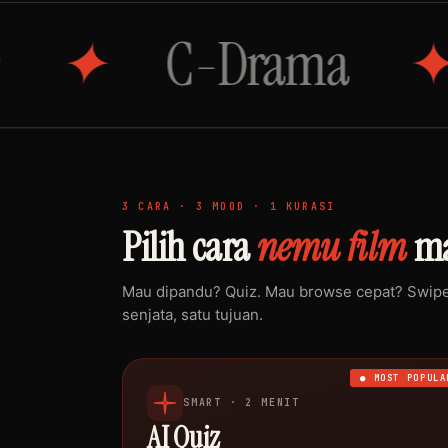
C-Drama
Sin
3 CARA · 3 MOOD · 1 KURASI
Pilih cara
nemu film
ma
Mau dipandu? Quiz. Mau browse cepat? Swipe.
senjata, satu tujuan.
● MOST POPULA
SMART · 2 MENIT
AI Quiz