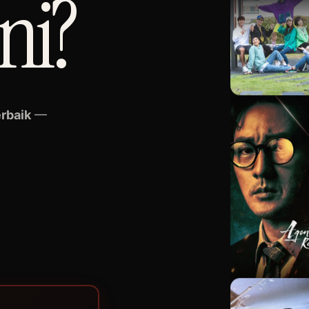
g
ini?
erbaik
—