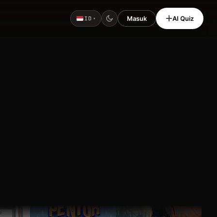
Masuk
AI Quiz
ID
▾