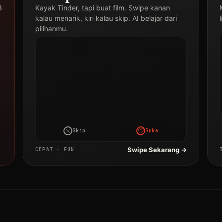
3
Kayak Tinder, tapi buat film. Swipe kanan
Judul
kalau menarik, kiri kalau skip. AI belajar dari
Film
pilihanmu.
Drakor
·
2024
Skip
Suka
Swipe Sekarang →
CEPAT · FUN