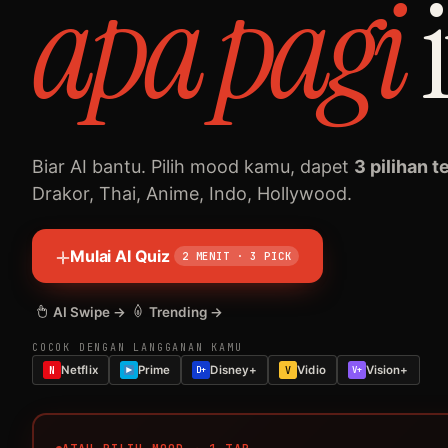
sian
apa
Biar AI bantu. Pilih mood kamu, dapet
3 pilihan t
Drakor, Thai, Anime, Indo, Hollywood.
Mulai AI Quiz
2 MENIT · 3 PICK
AI Swipe →
Trending →
COCOK DENGAN LANGGANAN KAMU
Netflix
Prime
Disney+
Vidio
Vision+
N
D+
V
V+