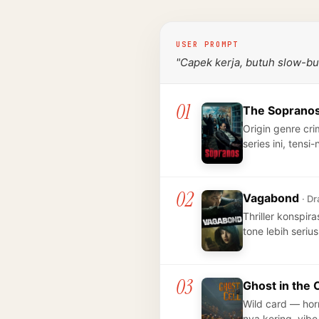
USER PROMPT
"Capek kerja, butuh slow-b
01
The Soprano
Origin genre cr
series ini, tens
02
Vagabond
· Dr
Thriller konspi
tone lebih seriu
03
Ghost in the 
Wild card — hor
nya kering, vib