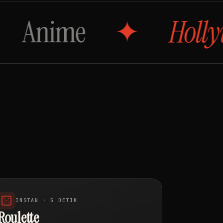
e
Hollywood
INSTAN · 5 DETIK
Roulette