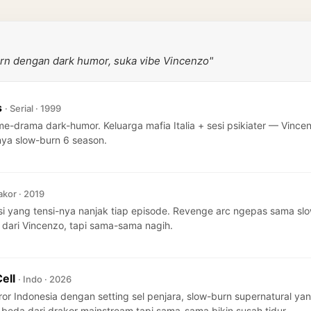
urn dengan dark humor, suka vibe Vincenzo"
s
· Serial · 1999
ime-drama dark-humor. Keluarga mafia Italia + sesi psikiater — Vin
i-nya slow-burn 6 season.
akor · 2019
rasi yang tensi-nya nanjak tiap episode. Revenge arc ngepas sama 
s dari Vincenzo, tapi sama-sama nagih.
Cell
· Indo · 2026
ror Indonesia dengan setting sel penjara, slow-burn supernatural ya
e beda dari drakor mainstream tapi sama-sama bikin susah tidur.