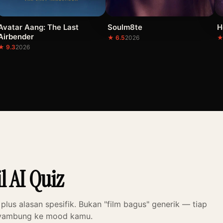
Avatar Aang: The Last
Soulm8te
H
Airbender
★ 6.5
2026
★
★ 9.3
2026
l AI Quiz
 plus alasan spesifik. Bukan "film bagus" generik — tiap
nyambung ke mood kamu.