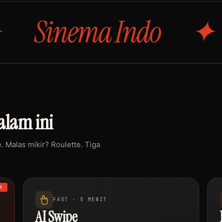
ema Indo
Anim
lam ini
 Malas mikir? Roulette. Tiga
R
FAST · 5 MENIT
AI Swipe