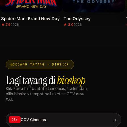
Spider-Man: Brand New Day
The Odyssey
★ 7.9
2026
★ 8.0
2026
SEDANG TAYANG • BIOSKOP
Lagi tayang di
bioskop
Klik kartu film buat lihat sinopsis, trailer, dan
pilih bioskop tempat beli tiket — CGV atau
XXI.
→
CGV Cinemas
CGV