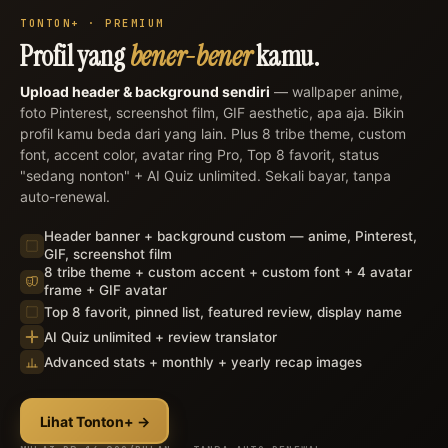
TONTON+ · PREMIUM
×
Profil yang
bener-bener
kamu.
Upload header & background sendiri
— wallpaper anime,
foto Pinterest, screenshot film, GIF aesthetic, apa aja. Bikin
profil kamu beda dari yang lain. Plus 8 tribe theme, custom
font, accent color, avatar ring Pro, Top 8 favorit, status
"sedang nonton" + AI Quiz unlimited. Sekali bayar, tanpa
auto-renewal.
Header banner + background custom — anime, Pinterest,
GIF, screenshot film
8 tribe theme + custom accent + custom font + 4 avatar
frame + GIF avatar
Top 8 favorit, pinned list, featured review, display name
AI Quiz unlimited + review translator
Advanced stats + monthly + yearly recap images
Lihat Tonton+ →