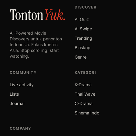
DISCOVER
Tonton
Yuk.
AI Quiz
AI Swipe
AI-Powered Movie
Trending
Discovery untuk penonton
Indonesia. Fokus konten
Bioskop
Asia. Stop scrolling, start
watching.
Genre
COMMUNITY
KATEGORI
Live activity
K-Drama
Lists
Thai Wave
Journal
C-Drama
Sinema Indo
COMPANY