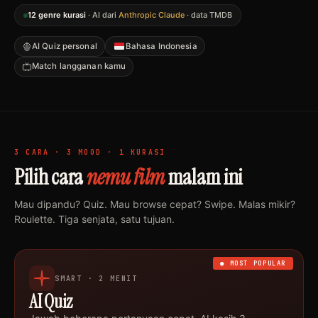
12 genre kurasi
· AI dari
Anthropic Claude
· data TMDB
AI Quiz personal
Bahasa Indonesia
Match langganan kamu
3 CARA · 3 MOOD · 1 KURASI
Pilih cara
nemu film
malam ini
Mau dipandu? Quiz. Mau browse cepat? Swipe. Malas mikir?
Roulette. Tiga senjata, satu tujuan.
● MOST POPULAR
SMART · 2 MENIT
AI Quiz