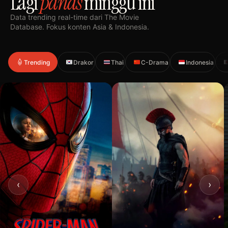
Lagi
panas
minggu ini
Data trending real-time dari The Movie
Database. Fokus konten Asia & Indonesia.
Trending
Drakor
Thai
C-Drama
Indonesia
‹
›