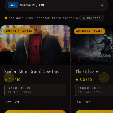
→
Cinema 21 / XXI
XXI
Data dari TMDB (scraper tidak tersedia)
↻ Refresh
MUNGKIN TAYANG
MUNGKIN TAYANG
Spider-Man: Brand New Day
The Odyssey
‹
›
★ 7.9 / 10
★ 8.0 / 10
TANGGAL RILIS
TANGGAL RILIS
29 Juli 2026
15 Juli 2026
CGV
XXI
CGV
XXI