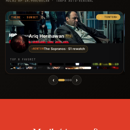
MULAI RP 14.900/BULAN · TANPA AUTO-RENEWAL
TONTON+
THEME · SUNSET
Ariq Hermawan
Pro
@SOPRANOS · MAFIA HEAVY
The Sopranos · S1 rewatch
NONTON
TOP 8 FAVORIT
‹
›