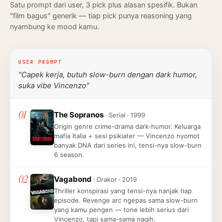
Satu prompt dari user, 3 pick plus alasan spesifik. Bukan
"film bagus" generik — tiap pick punya reasoning yang
nyambung ke mood kamu.
USER PROMPT
"Capek kerja, butuh slow-burn dengan dark humor,
suka vibe Vincenzo"
01
The Sopranos
· Serial · 1999
Origin genre crime-drama dark-humor. Keluarga
mafia Italia + sesi psikiater — Vincenzo nyomot
banyak DNA dari series ini, tensi-nya slow-burn
6 season.
02
Vagabond
· Drakor · 2019
Thriller konspirasi yang tensi-nya nanjak tiap
episode. Revenge arc ngepas sama slow-burn
yang kamu pengen — tone lebih serius dari
Vincenzo, tapi sama-sama nagih.