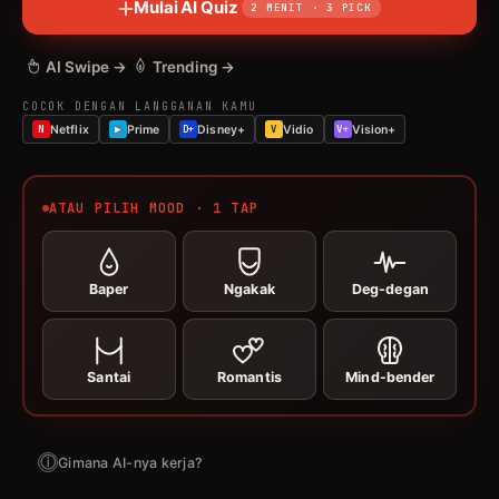
Mulai AI Quiz
2 MENIT · 3 PICK
AI Swipe →
Trending →
COCOK DENGAN LANGGANAN KAMU
N
Netflix
Prime
D+
Disney+
V
Vidio
V+
Vision+
ATAU PILIH MOOD · 1 TAP
Baper
Ngakak
Deg-degan
Santai
Romantis
Mind-bender
ⓘ
Gimana AI-nya kerja?