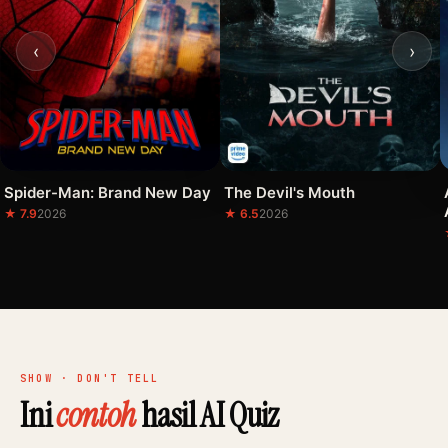
‹
›
Spider-Man: Brand New Day
The Devil's Mouth
★ 7.9
2026
★ 6.5
2026
SHOW · DON'T TELL
Ini
contoh
hasil AI Quiz