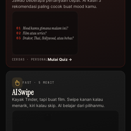
Jawab beberapa pertanyaan cepat. AI kasih 3
rekomendasi paling cocok buat mood kamu.
Mood kamu gimana malam ini?
01
Film atau series?
02
Drakor, Thai, Hollywood, atau bebas?
03
Mulai Quiz →
CERDAS · PERSONAL
FAST · 5 MENIT
AI Swipe
Judul
Kayak Tinder, tapi buat film. Swipe kanan kalau
Film
Drakor
menarik, kiri kalau skip. AI belajar dari pilihanmu.
·
2024
SKIP