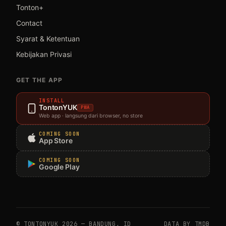
Tonton+
Contact
Syarat & Ketentuan
Kebijakan Privasi
GET THE APP
INSTALL
TontonYUK
PWA
Web app · langsung dari browser, no store
COMING SOON
App Store
COMING SOON
Google Play
© TONTONYUK 2026 — BANDUNG, ID
DATA BY TMDB