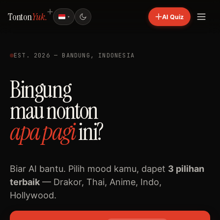
Tonton
Yuk.
AI Quiz
▾
EST. 2026 — BANDUNG, INDONESIA
Bingung
mau nonton
apa
pagi
ini?
Biar AI bantu. Pilih mood kamu, dapet
3 pilihan
terbaik
— Drakor, Thai, Anime, Indo,
Hollywood.