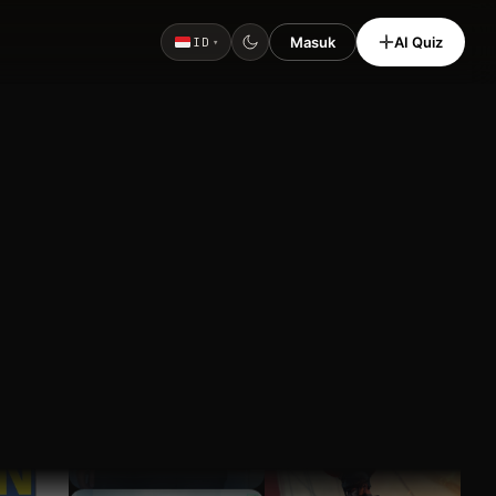
Masuk
AI Quiz
ID
▾