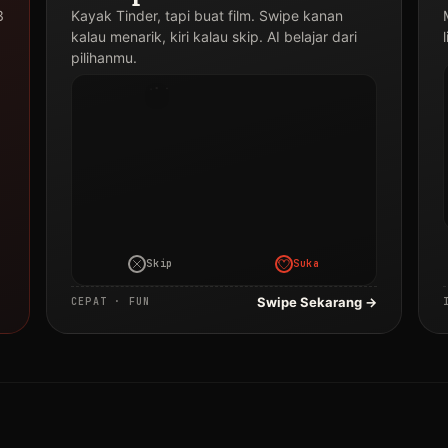
3
Kayak Tinder, tapi buat film. Swipe kanan
Judul
Film
kalau menarik, kiri kalau skip. AI belajar dari
Drakor
pilihanmu.
·
2024
SKIP
Skip
Suka
Swipe Sekarang →
CEPAT · FUN