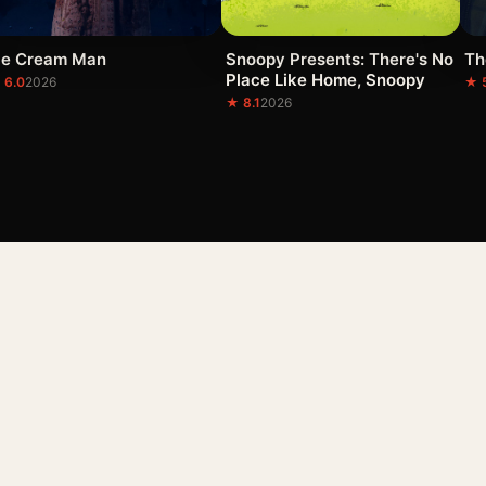
ce Cream Man
Snoopy Presents: There's No
Th
Place Like Home, Snoopy
 6.0
2026
★ 
★ 8.1
2026