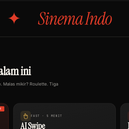
inema Indo
An
lam ini
 Malas mikir? Roulette. Tiga
R
FAST · 5 MENIT
AI Swipe