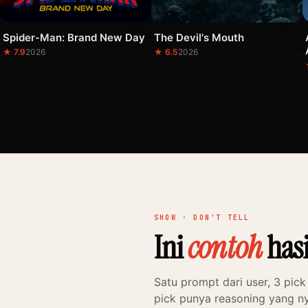
Spider-Man: Brand New Day
The Devil's Mouth
★ 7.9
2026
★ 6.5
2026
SHOW · DON'T TELL
Ini
contoh
hasi
Satu prompt dari user, 3 pick
pick punya reasoning yang 