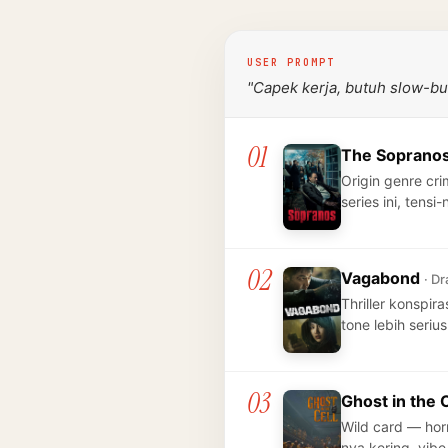
USER PROMPT
"Capek kerja, butuh slow-b
01
The Soprano
Origin genre cr
series ini, tens
02
Vagabond
· Dr
Thriller konspi
tone lebih seriu
03
Ghost in the 
Wild card — hor
nya kering, vib