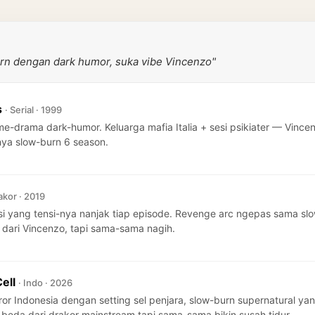
urn dengan dark humor, suka vibe Vincenzo"
s
· Serial · 1999
ime-drama dark-humor. Keluarga mafia Italia + sesi psikiater — Vin
i-nya slow-burn 6 season.
akor · 2019
rasi yang tensi-nya nanjak tiap episode. Revenge arc ngepas sama 
s dari Vincenzo, tapi sama-sama nagih.
Cell
· Indo · 2026
ror Indonesia dengan setting sel penjara, slow-burn supernatural ya
e beda dari drakor mainstream tapi sama-sama bikin susah tidur.