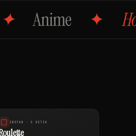
ime
Hollywoo
INSTAN · 5 DETIK
Roulette