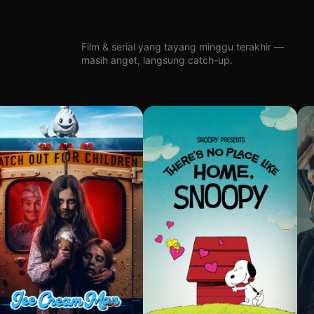
Film & serial yang tayang minggu terakhir —
masih anget, langsung catch-up.