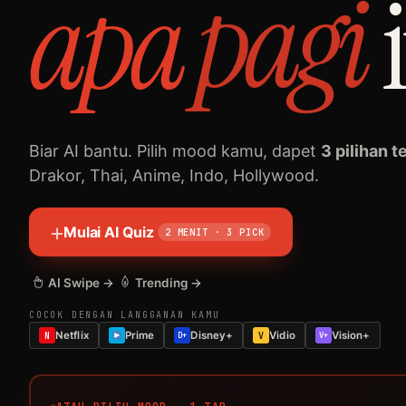
apa
pagi
Biar AI bantu. Pilih mood kamu, dapet
3 pilihan t
Drakor, Thai, Anime, Indo, Hollywood.
Mulai AI Quiz
2 MENIT · 3 PICK
AI Swipe →
Trending →
COCOK DENGAN LANGGANAN KAMU
Netflix
Prime
Disney+
Vidio
Vision+
N
D+
V
V+