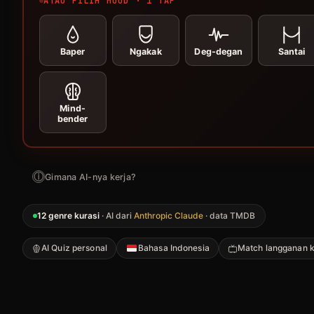
ATAU PILIH MOOD · 1 TAP
Baper
Ngakak
Deg-degan
Santai
Mind-
bender
ⓘ
Gimana AI-nya kerja?
12 genre kurasi
· AI dari
Anthropic Claude
· data TMDB
AI Quiz personal
Bahasa Indonesia
Match langganan 