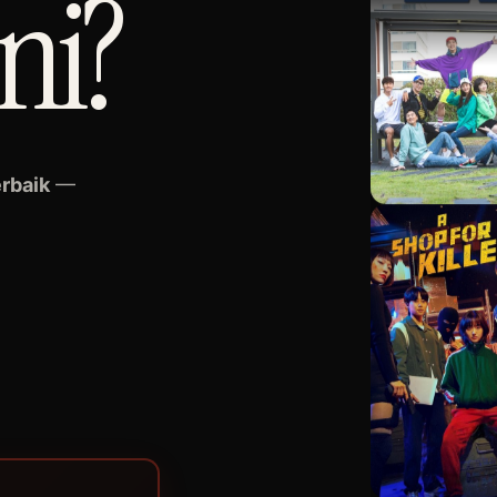
ini?
erbaik
—