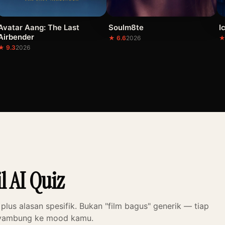
Avatar Aang: The Last
Soulm8te
I
Airbender
★ 6.6
2026
★
★ 9.3
2026
l AI Quiz
 plus alasan spesifik. Bukan "film bagus" generik — tiap
nyambung ke mood kamu.