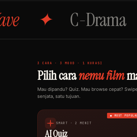
C-Drama
S
3 CARA · 3 MOOD · 1 KURASI
Pilih cara
nemu film
ma
Mau dipandu? Quiz. Mau browse cepat? Swipe.
senjata, satu tujuan.
● MOST POPULA
SMART · 2 MENIT
AI Quiz