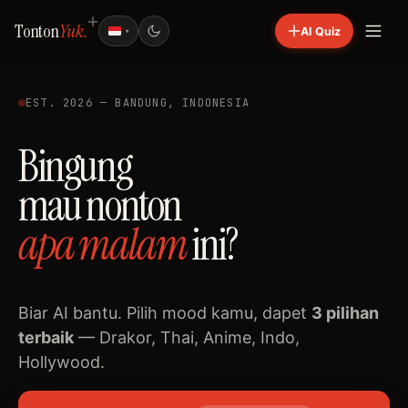
Tonton
Yuk.
AI Quiz
▾
EST. 2026 — BANDUNG, INDONESIA
Bingung
mau nonton
apa
malam
ini?
Biar AI bantu. Pilih mood kamu, dapet
3 pilihan
terbaik
— Drakor, Thai, Anime, Indo,
Hollywood.