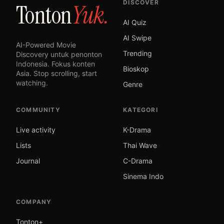
DISCOVER
Tonton
Yuk.
AI Quiz
AI Swipe
AI-Powered Movie
Trending
Discovery untuk penonton
Indonesia. Fokus konten
Bioskop
Asia. Stop scrolling, start
watching.
Genre
COMMUNITY
KATEGORI
Live activity
K-Drama
Lists
Thai Wave
Journal
C-Drama
Sinema Indo
COMPANY
Tonton+