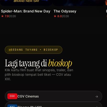
Spider-Man: Brand New Day
The Odyssey
★ 7.9
2026
★ 8.0
2026
SEDANG TAYANG • BIOSKOP
Lagi tayang di
bioskop
Klik kartu film buat lihat sinopsis, trailer, dan
pilih bioskop tempat beli tiket — CGV atau
XXI.
→
CGV Cinemas
CGV