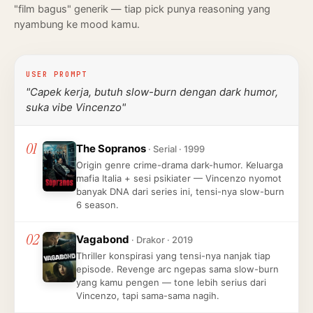
"film bagus" generik — tiap pick punya reasoning yang
nyambung ke mood kamu.
USER PROMPT
"Capek kerja, butuh slow-burn dengan dark humor,
suka vibe Vincenzo"
01
The Sopranos
· Serial · 1999
Origin genre crime-drama dark-humor. Keluarga
mafia Italia + sesi psikiater — Vincenzo nyomot
banyak DNA dari series ini, tensi-nya slow-burn
6 season.
02
Vagabond
· Drakor · 2019
Thriller konspirasi yang tensi-nya nanjak tiap
episode. Revenge arc ngepas sama slow-burn
yang kamu pengen — tone lebih serius dari
Vincenzo, tapi sama-sama nagih.