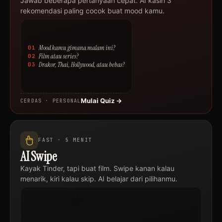
Jawab beberapa pertanyaan cepat. AI kasih 3
rekomendasi paling cocok buat mood kamu.
Mood kamu gimana malam ini?
01
Film atau series?
02
Drakor, Thai, Hollywood, atau bebas?
03
Mulai Quiz →
CERDAS · PERSONAL
FAST · 5 MENIT
AI Swipe
Judul
Kayak Tinder, tapi buat film. Swipe kanan kalau
Film
Drakor
menarik, kiri kalau skip. AI belajar dari pilihanmu.
·
2024
SKIP