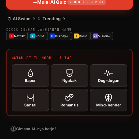
Mulai AI Quiz
2 MENIT · 3 PICK
AI Swipe →
Trending →
COCOK DENGAN LANGGANAN KAMU
N
Netflix
Prime
D+
Disney+
V
Vidio
V+
Vision+
ATAU PILIH MOOD · 1 TAP
Baper
Ngakak
Deg-degan
Santai
Romantis
Mind-bender
ⓘ
Gimana AI-nya kerja?