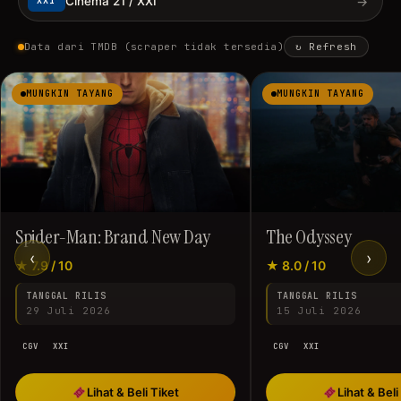
→
Cinema 21 / XXI
XXI
Data dari TMDB (scraper tidak tersedia)
↻ Refresh
MUNGKIN TAYANG
MUNGKIN TAYANG
Spider-Man: Brand New Day
The Odyssey
‹
›
★ 7.9 / 10
★ 8.0 / 10
TANGGAL RILIS
TANGGAL RILIS
29 Juli 2026
15 Juli 2026
CGV
XXI
CGV
XXI
Lihat & Beli Tiket
Lihat & Beli