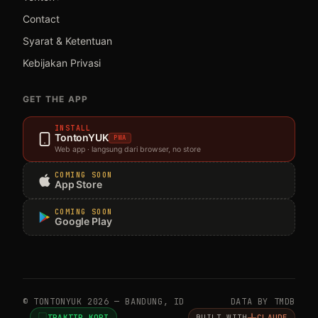
Contact
Syarat & Ketentuan
Kebijakan Privasi
GET THE APP
INSTALL
TontonYUK
PWA
Web app · langsung dari browser, no store
COMING SOON
App Store
COMING SOON
Google Play
© TONTONYUK 2026 — BANDUNG, ID
DATA BY TMDB
TRAKTIR KOPI
BUILT WITH
CLAUDE