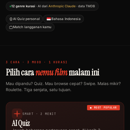
12 genre kurasi
· AI dari
Anthropic Claude
· data TMDB
AI Quiz personal
Bahasa Indonesia
Match langganan kamu
3 CARA · 3 MOOD · 1 KURASI
Pilih cara
nemu film
malam ini
Mau dipandu? Quiz. Mau browse cepat? Swipe. Malas mikir?
Roulette. Tiga senjata, satu tujuan.
● MOST POPULAR
SMART · 2 MENIT
AI Quiz