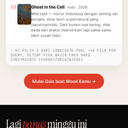
03
Ghost in the Cell
· Indo · 2026
Wild card — horror Indonesia dengan setting sel
penjara, slow-burn supernatural yang
claustrophobic. Dark humor-nya kering, vibe
beda dari drakor mainstream tapi sama-sama
bikin susah tidur.
— AI PILIH 3 DARI CANDIDATE POOL ~40 FILM PER
QUERY, SETIAP PICK WAJIB PASS HARD
CONSTRAINTS (FORMAT/ORIGIN/ERA)
Mulai Quiz buat Mood Kamu →
Lagi
panas
minggu ini