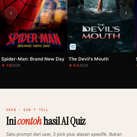
‹
›
Spider-Man: Brand New Day
The Devil's Mouth
★ 7.9
2026
★ 6.5
2026
SHOW · DON'T TELL
Ini
contoh
hasil AI Quiz
Satu prompt dari user, 3 pick plus alasan spesifik. Bukan