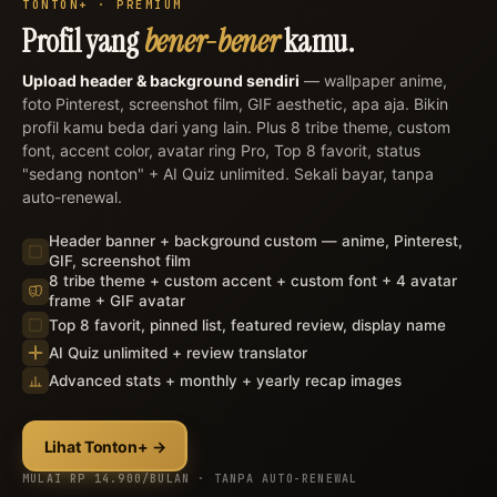
TONTON+ · PREMIUM
×
Profil yang
bener-bener
kamu.
Upload header & background sendiri
— wallpaper anime,
foto Pinterest, screenshot film, GIF aesthetic, apa aja. Bikin
profil kamu beda dari yang lain. Plus 8 tribe theme, custom
font, accent color, avatar ring Pro, Top 8 favorit, status
"sedang nonton" + AI Quiz unlimited. Sekali bayar, tanpa
auto-renewal.
Header banner + background custom — anime, Pinterest,
GIF, screenshot film
8 tribe theme + custom accent + custom font + 4 avatar
frame + GIF avatar
Top 8 favorit, pinned list, featured review, display name
AI Quiz unlimited + review translator
Advanced stats + monthly + yearly recap images
Lihat Tonton+ →
MULAI RP 14.900/BULAN · TANPA AUTO-RENEWAL