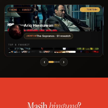
TONTON+
THEME · SUNSET
Ariq Hermawan
Pro
@SOPRANOS · MAFIA HEAVY
The Sopranos · S1 rewatch
NONTON
TOP 8 FAVORIT
‹
›
Masih
bingung
?