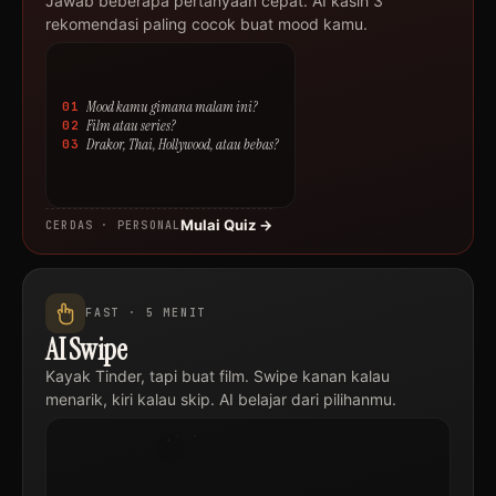
Jawab beberapa pertanyaan cepat. AI kasih 3
rekomendasi paling cocok buat mood kamu.
Mood kamu gimana malam ini?
01
Film atau series?
02
Drakor, Thai, Hollywood, atau bebas?
03
Mulai Quiz →
CERDAS · PERSONAL
FAST · 5 MENIT
AI Swipe
Judul
Kayak Tinder, tapi buat film. Swipe kanan kalau
Film
Drakor
menarik, kiri kalau skip. AI belajar dari pilihanmu.
·
2024
SKIP