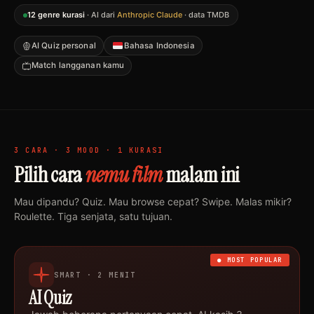
12 genre kurasi
· AI dari
Anthropic Claude
· data TMDB
AI Quiz personal
Bahasa Indonesia
Match langganan kamu
3 CARA · 3 MOOD · 1 KURASI
Pilih cara
nemu film
malam ini
Mau dipandu? Quiz. Mau browse cepat? Swipe. Malas mikir?
Roulette. Tiga senjata, satu tujuan.
● MOST POPULAR
SMART · 2 MENIT
AI Quiz