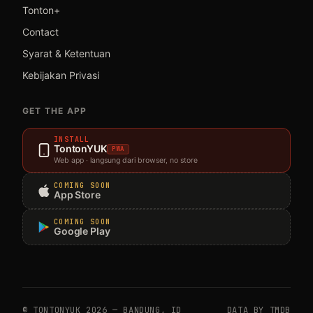
Tonton+
Contact
Syarat & Ketentuan
Kebijakan Privasi
GET THE APP
INSTALL
TontonYUK
PWA
Web app · langsung dari browser, no store
COMING SOON
App Store
COMING SOON
Google Play
© TONTONYUK 2026 — BANDUNG, ID
DATA BY TMDB