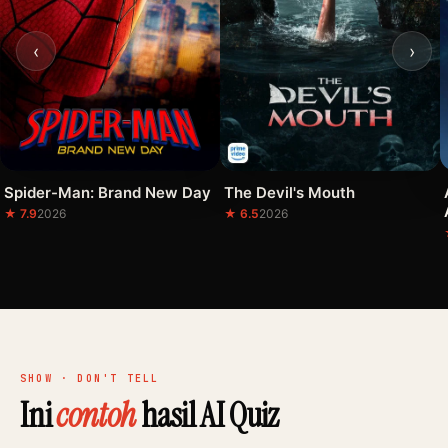
‹
›
Spider-Man: Brand New Day
The Devil's Mouth
★ 7.9
2026
★ 6.5
2026
SHOW · DON'T TELL
Ini
contoh
hasil AI Quiz