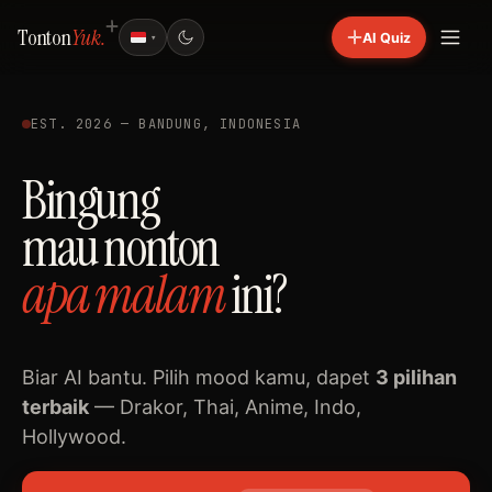
Tonton
Yuk.
AI Quiz
▾
EST. 2026 — BANDUNG, INDONESIA
Bingung
mau nonton
apa
malam
ini?
Biar AI bantu. Pilih mood kamu, dapet
3 pilihan
terbaik
— Drakor, Thai, Anime, Indo,
Hollywood.