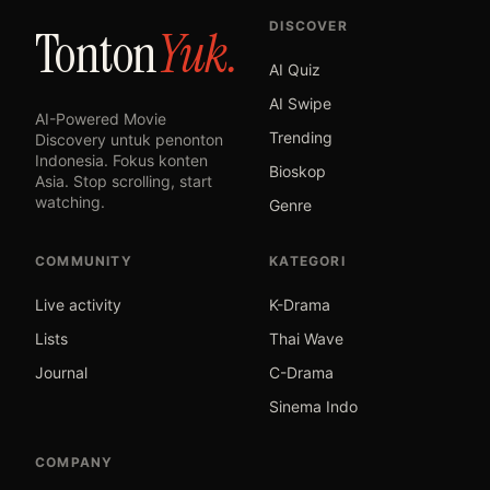
DISCOVER
Tonton
Yuk.
AI Quiz
AI Swipe
AI-Powered Movie
Trending
Discovery untuk penonton
Indonesia. Fokus konten
Bioskop
Asia. Stop scrolling, start
watching.
Genre
COMMUNITY
KATEGORI
Live activity
K-Drama
Lists
Thai Wave
Journal
C-Drama
Sinema Indo
COMPANY