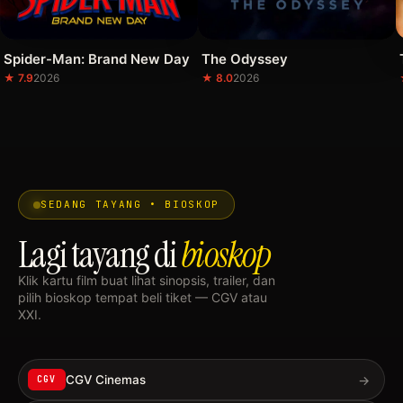
Spider-Man: Brand New Day
The Odyssey
★ 7.9
2026
★ 8.0
2026
SEDANG TAYANG • BIOSKOP
Lagi tayang di
bioskop
Klik kartu film buat lihat sinopsis, trailer, dan
pilih bioskop tempat beli tiket — CGV atau
XXI.
→
CGV Cinemas
CGV