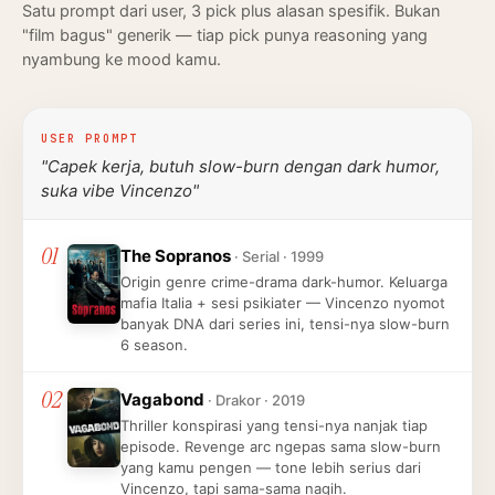
Satu prompt dari user, 3 pick plus alasan spesifik. Bukan
"film bagus" generik — tiap pick punya reasoning yang
nyambung ke mood kamu.
USER PROMPT
"Capek kerja, butuh slow-burn dengan dark humor,
suka vibe Vincenzo"
01
The Sopranos
· Serial · 1999
Origin genre crime-drama dark-humor. Keluarga
mafia Italia + sesi psikiater — Vincenzo nyomot
banyak DNA dari series ini, tensi-nya slow-burn
6 season.
02
Vagabond
· Drakor · 2019
Thriller konspirasi yang tensi-nya nanjak tiap
episode. Revenge arc ngepas sama slow-burn
yang kamu pengen — tone lebih serius dari
Vincenzo, tapi sama-sama nagih.