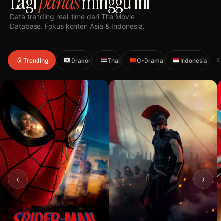
Lagi
panas
minggu ini
Data trending real-time dari The Movie
Database. Fokus konten Asia & Indonesia.
Trending
Drakor
Thai
C-Drama
Indonesia
‹
›