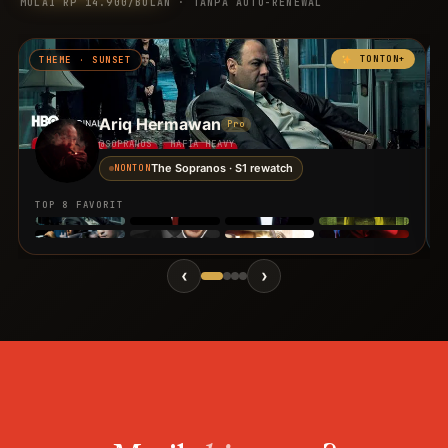
MULAI RP 14.900/BULAN · TANPA AUTO-RENEWAL
TONTON+
THEME · SUNSET
Ariq Hermawan
Pro
@SOPRANOS · MAFIA HEAVY
The Sopranos · S1 rewatch
NONTON
TOP 8 FAVORIT
‹
›