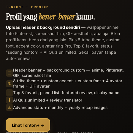
TONTON+ · PREMIUM
×
Profil yang
bener-bener
kamu.
Upload header & background sendiri
— wallpaper anime,
foto Pinterest, screenshot film, GIF aesthetic, apa aja. Bikin
profil kamu beda dari yang lain. Plus 8 tribe theme, custom
font, accent color, avatar ring Pro, Top 8 favorit, status
"sedang nonton" + AI Quiz unlimited. Sekali bayar, tanpa
auto-renewal.
Header banner + background custom — anime, Pinterest,
GIF, screenshot film
8 tribe theme + custom accent + custom font + 4 avatar
frame + GIF avatar
Top 8 favorit, pinned list, featured review, display name
AI Quiz unlimited + review translator
Advanced stats + monthly + yearly recap images
Lihat Tonton+ →