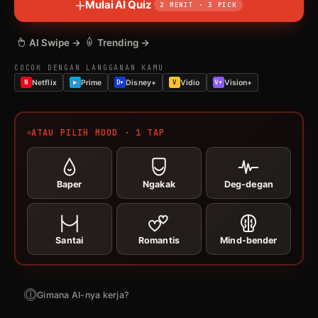
Mulai AI Quiz
2 MENIT · 3 PICK
AI Swipe →
Trending →
COCOK DENGAN LANGGANAN KAMU
N
Netflix
Prime
D+
Disney+
V
Vidio
V+
Vision+
ATAU PILIH MOOD · 1 TAP
Baper
Ngakak
Deg-degan
Santai
Romantis
Mind-bender
ⓘ
Gimana AI-nya kerja?