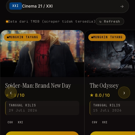
→
Cinema 21 / XXI
XXI
Data dari TMDB (scraper tidak tersedia)
↻ Refresh
MUNGKIN TAYANG
MUNGKIN TAYANG
Spider-Man: Brand New Day
The Odyssey
‹
›
★ 7.9 / 10
★ 8.0 / 10
TANGGAL RILIS
TANGGAL RILIS
29 Juli 2026
15 Juli 2026
CGV
XXI
CGV
XXI