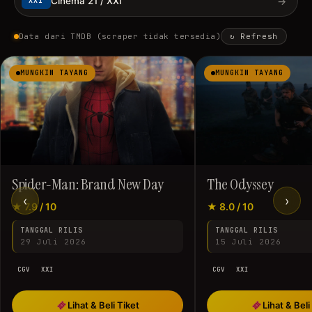
→
Cinema 21 / XXI
XXI
Data dari TMDB (scraper tidak tersedia)
↻ Refresh
MUNGKIN TAYANG
MUNGKIN TAYANG
Spider-Man: Brand New Day
The Odyssey
‹
›
★ 7.9 / 10
★ 8.0 / 10
TANGGAL RILIS
TANGGAL RILIS
29 Juli 2026
15 Juli 2026
CGV
XXI
CGV
XXI
Lihat & Beli Tiket
Lihat & Beli