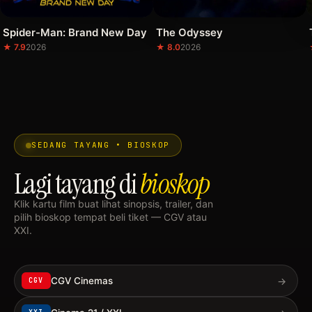
Spider-Man: Brand New Day
The Odyssey
★ 7.9
2026
★ 8.0
2026
SEDANG TAYANG • BIOSKOP
Lagi tayang di
bioskop
Klik kartu film buat lihat sinopsis, trailer, dan
pilih bioskop tempat beli tiket — CGV atau
XXI.
→
CGV Cinemas
CGV