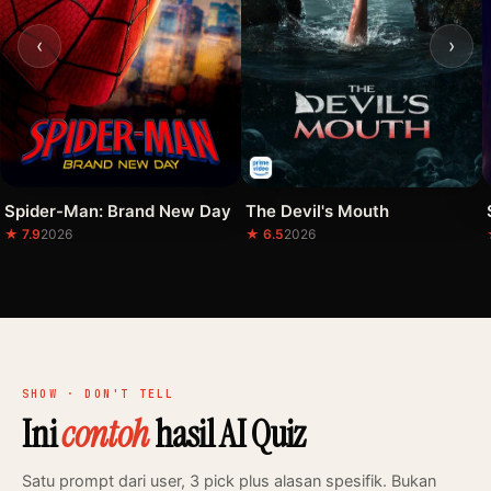
‹
›
Spider-Man: Brand New Day
The Devil's Mouth
★ 7.9
2026
★ 6.5
2026
SHOW · DON'T TELL
Ini
contoh
hasil AI Quiz
Satu prompt dari user, 3 pick plus alasan spesifik. Bukan