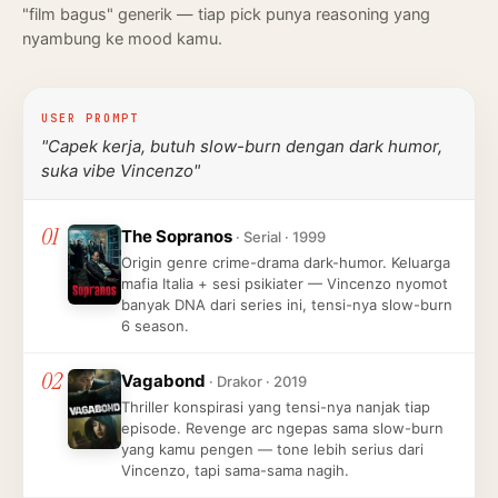
"film bagus" generik — tiap pick punya reasoning yang
nyambung ke mood kamu.
USER PROMPT
"Capek kerja, butuh slow-burn dengan dark humor,
suka vibe Vincenzo"
01
The Sopranos
· Serial · 1999
Origin genre crime-drama dark-humor. Keluarga
mafia Italia + sesi psikiater — Vincenzo nyomot
banyak DNA dari series ini, tensi-nya slow-burn
6 season.
02
Vagabond
· Drakor · 2019
Thriller konspirasi yang tensi-nya nanjak tiap
episode. Revenge arc ngepas sama slow-burn
yang kamu pengen — tone lebih serius dari
Vincenzo, tapi sama-sama nagih.