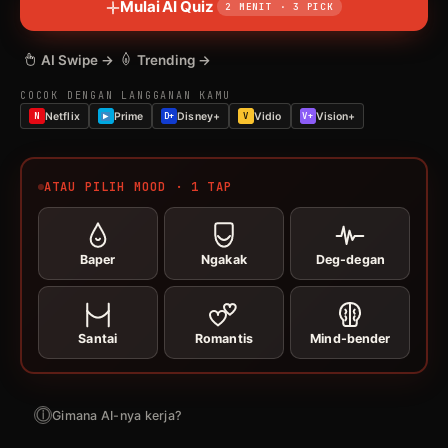
Mulai AI Quiz
2 MENIT · 3 PICK
AI Swipe →
Trending →
COCOK DENGAN LANGGANAN KAMU
N
Netflix
Prime
D+
Disney+
V
Vidio
V+
Vision+
ATAU PILIH MOOD · 1 TAP
Baper
Ngakak
Deg-degan
Santai
Romantis
Mind-bender
ⓘ
Gimana AI-nya kerja?