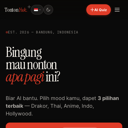
Tonton
Yuk.
AI Quiz
▾
EST. 2026 — BANDUNG, INDONESIA
Bingung
mau nonton
apa
pagi
ini?
Biar AI bantu. Pilih mood kamu, dapet
3 pilihan
terbaik
— Drakor, Thai, Anime, Indo,
Hollywood.