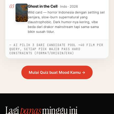
03
Ghost in the Cell
· Indo · 2026
Wild card — horror Indonesia dengan setting sel
penjara, slow-burn supernatural yang
claustrophobic. Dark humor-nya kering, vibe
beda dari drakor mainstream tapi sama-sama
bikin susah tidur.
— AI PILIH 3 DARI CANDIDATE POOL ~40 FILM PER
QUERY, SETIAP PICK WAJIB PASS HARD
CONSTRAINTS (FORMAT/ORIGIN/ERA)
Mulai Quiz buat Mood Kamu →
Lagi
panas
minggu ini