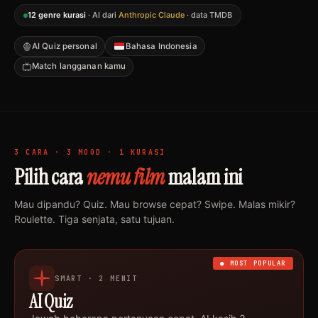
12 genre kurasi
· AI dari
Anthropic Claude
· data TMDB
AI Quiz personal
Bahasa Indonesia
Match langganan kamu
3 CARA · 3 MOOD · 1 KURASI
Pilih cara
nemu film
malam ini
Mau dipandu? Quiz. Mau browse cepat? Swipe. Malas mikir?
Roulette. Tiga senjata, satu tujuan.
● MOST POPULAR
SMART · 2 MENIT
AI Quiz