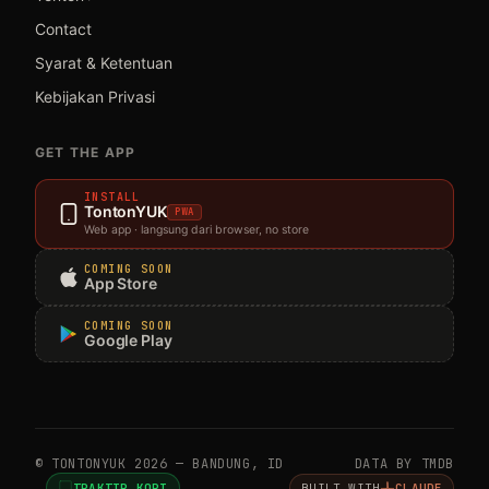
Contact
Syarat & Ketentuan
Kebijakan Privasi
GET THE APP
INSTALL
TontonYUK
PWA
Web app · langsung dari browser, no store
COMING SOON
App Store
COMING SOON
Google Play
© TONTONYUK 2026 — BANDUNG, ID
DATA BY TMDB
TRAKTIR KOPI
BUILT WITH
CLAUDE