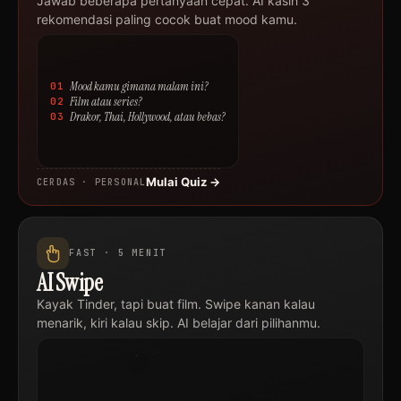
Jawab beberapa pertanyaan cepat. AI kasih 3
rekomendasi paling cocok buat mood kamu.
Mood kamu gimana malam ini?
01
Film atau series?
02
Drakor, Thai, Hollywood, atau bebas?
03
Mulai Quiz →
CERDAS · PERSONAL
FAST · 5 MENIT
AI Swipe
Judul
Kayak Tinder, tapi buat film. Swipe kanan kalau
Film
Drakor
menarik, kiri kalau skip. AI belajar dari pilihanmu.
·
2024
SKIP