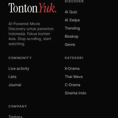
DISCOVER
Tonton
Yuk.
AI Quiz
AI Swipe
AI-Powered Movie
Trending
Discovery untuk penonton
Indonesia. Fokus konten
Bioskop
Asia. Stop scrolling, start
watching.
Genre
COMMUNITY
KATEGORI
Live activity
K-Drama
Lists
Thai Wave
Journal
C-Drama
Sinema Indo
COMPANY
Tonton+