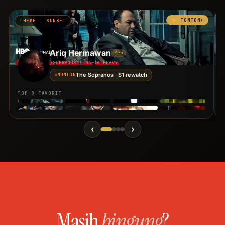
TONTON+
THEME · SUNSET
Ariq Hermawan
Pro
@SOPRANOS · MAFIA HEAVY
The Sopranos · S1 rewatch
NONTON
TOP 8 FAVORIT
‹
›
Masih
bingung
?