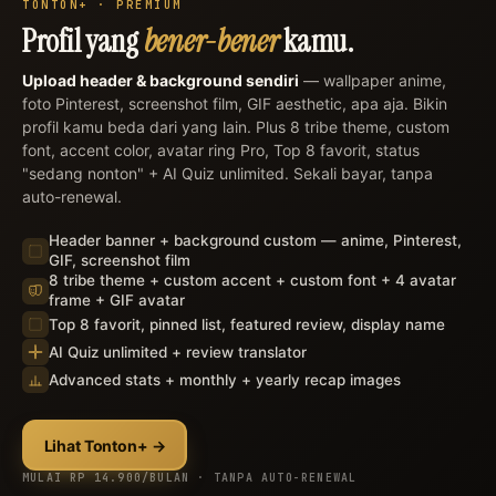
TONTON+ · PREMIUM
×
Profil yang
bener-bener
kamu.
Upload header & background sendiri
— wallpaper anime,
foto Pinterest, screenshot film, GIF aesthetic, apa aja. Bikin
profil kamu beda dari yang lain. Plus 8 tribe theme, custom
font, accent color, avatar ring Pro, Top 8 favorit, status
"sedang nonton" + AI Quiz unlimited. Sekali bayar, tanpa
auto-renewal.
Header banner + background custom — anime, Pinterest,
GIF, screenshot film
8 tribe theme + custom accent + custom font + 4 avatar
frame + GIF avatar
Top 8 favorit, pinned list, featured review, display name
AI Quiz unlimited + review translator
Advanced stats + monthly + yearly recap images
Lihat Tonton+ →
MULAI RP 14.900/BULAN · TANPA AUTO-RENEWAL