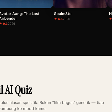
Avatar Aang: The Last
Soulm8te
H
Airbender
★ 6.5
2026
★
★ 9.3
2026
l AI Quiz
 plus alasan spesifik. Bukan "film bagus" generik — tiap
nyambung ke mood kamu.