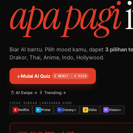
pagi
apa
Biar AI bantu. Pilih mood kamu, dapet
3 pilihan t
Drakor, Thai, Anime, Indo, Hollywood.
Mulai AI Quiz
2 MENIT · 3 PICK
AI Swipe →
Trending →
COCOK DENGAN LANGGANAN KAMU
Netflix
Prime
Disney+
Vidio
Vision+
N
D+
V
V+