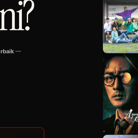
ini?
erbaik
—