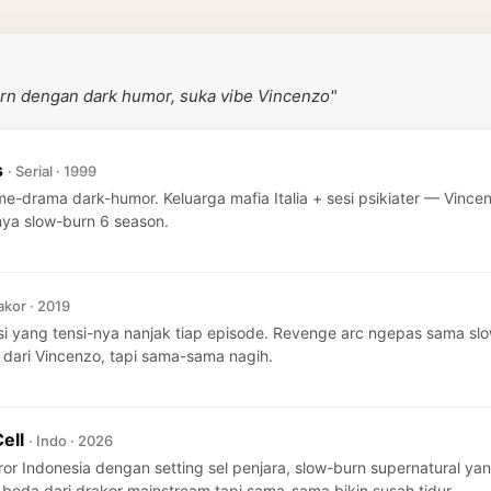
urn dengan dark humor, suka vibe Vincenzo"
s
· Serial · 1999
ime-drama dark-humor. Keluarga mafia Italia + sesi psikiater — Vin
i-nya slow-burn 6 season.
akor · 2019
rasi yang tensi-nya nanjak tiap episode. Revenge arc ngepas sama 
s dari Vincenzo, tapi sama-sama nagih.
Cell
· Indo · 2026
ror Indonesia dengan setting sel penjara, slow-burn supernatural ya
e beda dari drakor mainstream tapi sama-sama bikin susah tidur.