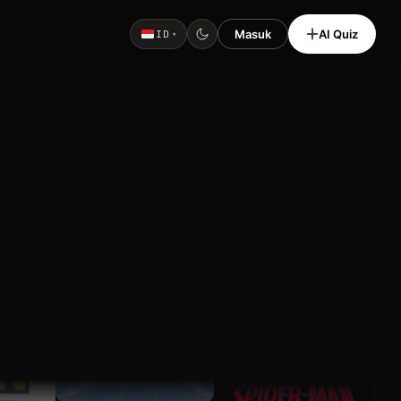
Masuk
AI Quiz
ID
▾