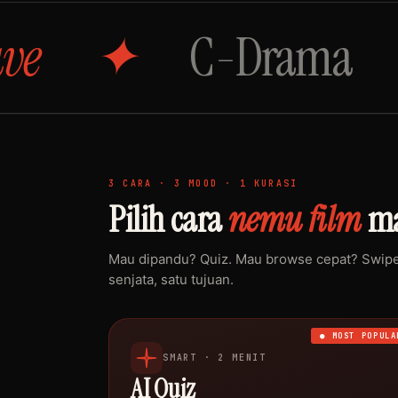
C-Drama
Si
3 CARA · 3 MOOD · 1 KURASI
Pilih cara
nemu film
ma
Mau dipandu? Quiz. Mau browse cepat? Swipe.
senjata, satu tujuan.
● MOST POPULA
SMART · 2 MENIT
AI Quiz