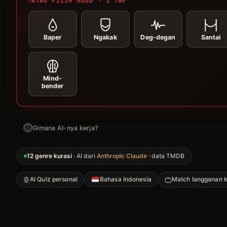
ATAU PILIH MOOD · 1 TAP
Baper
Ngakak
Deg-degan
Santai
Mind-
bender
ⓘ
Gimana AI-nya kerja?
12 genre kurasi
· AI dari
Anthropic Claude
· data TMDB
AI Quiz personal
Bahasa Indonesia
Match langganan 