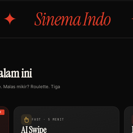
nema Indo
Ani
lam ini
 Malas mikir? Roulette. Tiga
R
FAST · 5 MENIT
AI Swipe