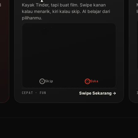
3
Kayak Tinder, tapi buat film. Swipe kanan
Judul
kalau menarik, kiri kalau skip. AI belajar dari
Film
pilihanmu.
Drakor
·
2024
Skip
Suka
Swipe Sekarang →
CEPAT · FUN