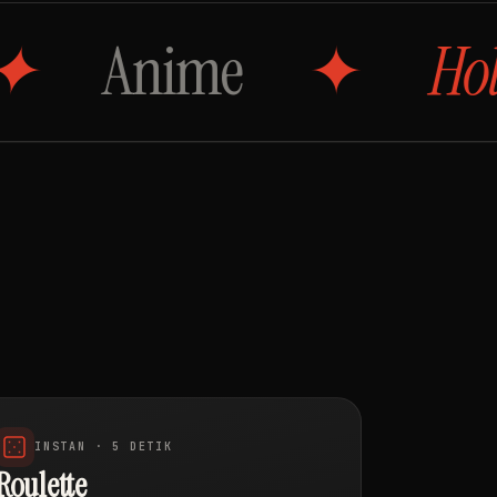
me
Hollywood
INSTAN · 5 DETIK
Roulette