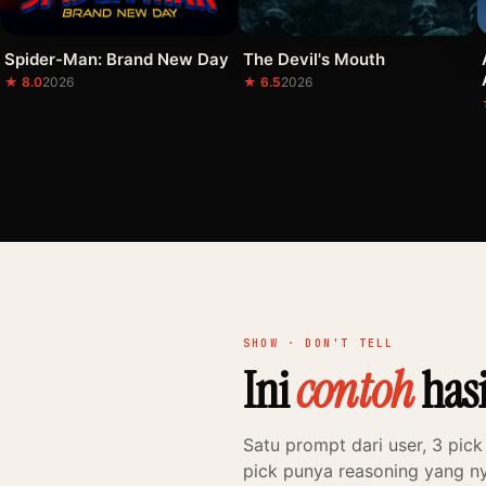
Spider-Man: Brand New Day
The Devil's Mouth
★ 8.0
2026
★ 6.5
2026
SHOW · DON'T TELL
Ini
contoh
hasi
Satu prompt dari user, 3 pick
pick punya reasoning yang 