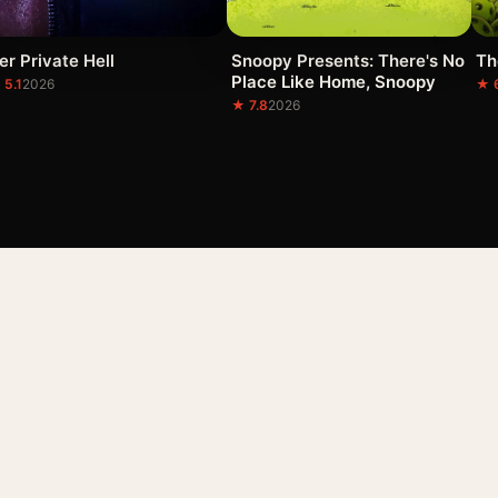
er Private Hell
Snoopy Presents: There's No
Th
Place Like Home, Snoopy
 5.1
2026
★ 
★ 7.8
2026