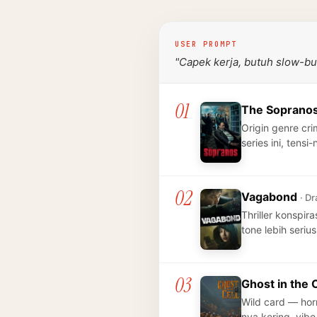
USER PROMPT
"Capek kerja, butuh slow-b
01
The Soprano
Origin genre cr
series ini, tens
02
Vagabond
· Dr
Thriller konspi
tone lebih seriu
03
Ghost in the 
Wild card — hor
nya kering, vib