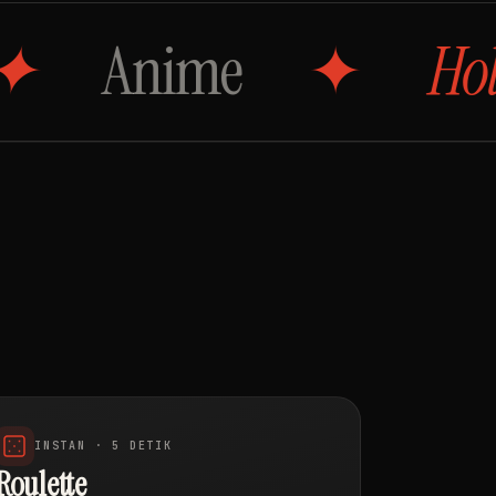
ime
Hollywood
INSTAN · 5 DETIK
Roulette