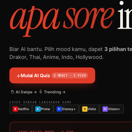
apa
sore
i
Biar AI bantu. Pilih mood kamu, dapet
3 pilihan t
Drakor, Thai, Anime, Indo, Hollywood.
Mulai AI Quiz
2 MENIT · 3 PICK
AI Swipe →
Trending →
COCOK DENGAN LANGGANAN KAMU
Netflix
Prime
Disney+
Vidio
Vision+
N
D+
V
V+