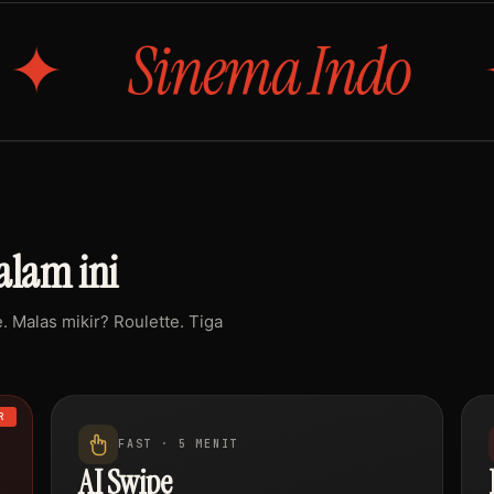
inema Indo
An
lam ini
 Malas mikir? Roulette. Tiga
R
FAST · 5 MENIT
AI Swipe