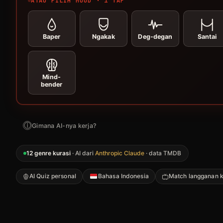
ATAU PILIH MOOD · 1 TAP
Baper
Ngakak
Deg-degan
Santai
Mind-
bender
ⓘ
Gimana AI-nya kerja?
12 genre kurasi
· AI dari
Anthropic Claude
· data TMDB
AI Quiz personal
Bahasa Indonesia
Match langganan 