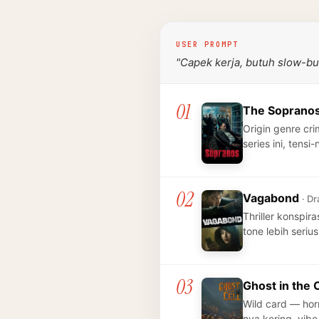
USER PROMPT
"Capek kerja, butuh slow-b
01
The Soprano
Origin genre cr
series ini, tens
02
Vagabond
· Dr
Thriller konspi
tone lebih seriu
03
Ghost in the 
Wild card — hor
nya kering, vib