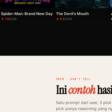
Spider-Man: Brand New Day
The Devil's Mouth
★ 7.9
2026
★ 6.5
2026
SHOW · DON'T TELL
Ini
contoh
hasi
Satu prompt dari user, 3 pick
pick punya reasoning yang 