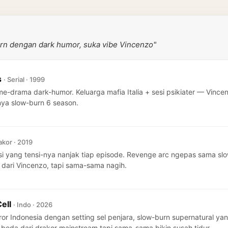
urn dengan dark humor, suka vibe Vincenzo"
s
· Serial · 1999
ime-drama dark-humor. Keluarga mafia Italia + sesi psikiater — Vin
i-nya slow-burn 6 season.
akor · 2019
rasi yang tensi-nya nanjak tiap episode. Revenge arc ngepas sama 
s dari Vincenzo, tapi sama-sama nagih.
Cell
· Indo · 2026
ror Indonesia dengan setting sel penjara, slow-burn supernatural ya
e beda dari drakor mainstream tapi sama-sama bikin susah tidur.