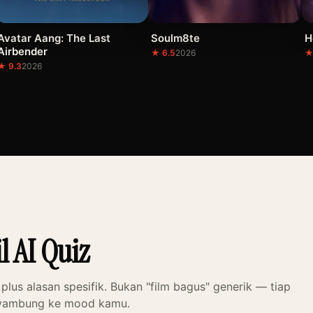
Avatar Aang: The Last
Soulm8te
H
Airbender
★ 6.5
2026
★
★ 9.3
2026
l AI Quiz
 plus alasan spesifik. Bukan "film bagus" generik — tiap
nyambung ke mood kamu.