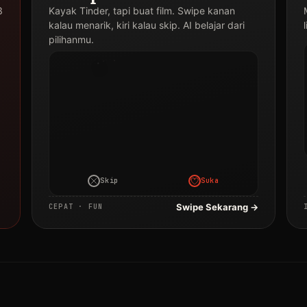
3
Kayak Tinder, tapi buat film. Swipe kanan
Judul
kalau menarik, kiri kalau skip. AI belajar dari
Film
Drakor
pilihanmu.
·
2024
Skip
Suka
Swipe Sekarang →
CEPAT · FUN