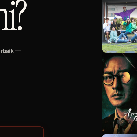
ni?
erbaik
—