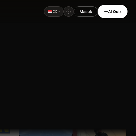
Masuk
AI Quiz
ID
▾