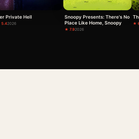
er Private Hell
Snoopy Presents: There's No
Th
Place Like Home, Snoopy
 5.4
2026
★ 
★ 7.9
2026