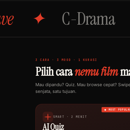
C-Drama
S
3 CARA · 3 MOOD · 1 KURASI
Pilih cara
nemu film
ma
Mau dipandu? Quiz. Mau browse cepat? Swipe.
senjata, satu tujuan.
● MOST POPULA
SMART · 2 MENIT
AI Quiz